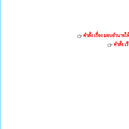
คําสั่ง เรื่อง มอบอําน
คําสั่ง